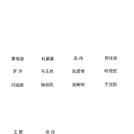
郭佳寅
高 伟
董领逊
杜蒙蒙
时理想
罗 洋
马玉然
阮爱青
于沈阳
杨祖民
游树明
闫福新
王 辉
张 佳