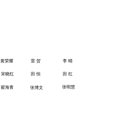
黄荣耀
雷 贺
李 晴
宋晓红
田 恒
田 红
张明慧
翟海青
张博文