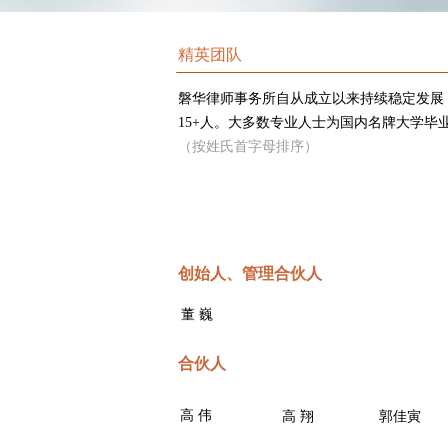
精英团队
磐华律师事务所自从成立以来持续稳定发展，现
15+人。大多数专业人士为国内名牌大学
（按姓氏首字母排序）
创始人、管理合伙人
董 巍
合伙人
高 伟
高 翔
郭佳寅