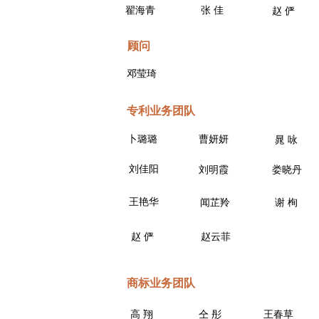
翟海青
张 佳
赵 俨
顾问
邓莹琦
专利业务团队
卜璐璐
曹妍妍
​晁 咏
刘佳阳
刘明霞
娄晓丹
王艳华
闻芷羚
谢 栒
赵 俨
赵云菲
商标业务团队
高 翔
仝 彤
王春草